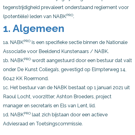
tegenstrijdigheid prevaleert onderstaand reglement voor
PRO
(potentiële) leden van NABK
.
1. Algemeen
PRO
1a. NABK
is een specifieke sectie binnen de Nationale
Associatie voor Beeldend Kunstenaars / NABK.
PRO
1b. NABK
wordt aangestuurd door een bestuur dat valt
onder De Kunst Collega’s, gevestigd op Elmpterweg 14,
6042 KK Roermond.
1c. Het bestuur van de NABK bestaat op 1 januari 2021 uit
Raoul Locht, voorzitter; Ashton Broeders, project
manager en secretaris en Els van Lent, lid.
PRO
1d. NABK
laat zich bijstaan door een actieve
Adviesraad en Toetsingscommissie.