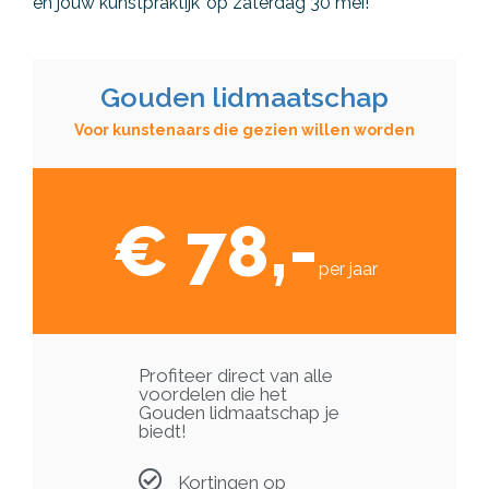
en jouw kunstpraktijk’ op zaterdag 30 mei!
Gouden lidmaatschap
Voor kunstenaars die gezien willen worden
€ 78,-
per jaar
Profiteer direct van alle
voordelen die het
Gouden lidmaatschap je
biedt!
Kortingen op