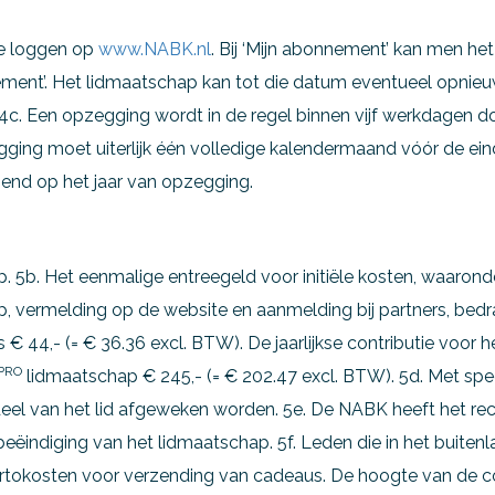
te loggen op
www.NABK.nl
. Bij ‘Mijn abonnement’ kan men h
ement’. Het lidmaatschap kan tot die datum eventueel opnieu
c. Een opzegging wordt in de regel binnen vijf werkdagen do
ging moet uiterlijk één volledige kalendermaand vóór de ei
gend op het jaar van opzegging.
p. 5b. Het eenmalige entreegeld voor initiële kosten, waaronde
 vermelding op de website en aanmelding bij partners, bedra
is € 44,- (= € 36.36 excl. BTW). De jaarlijkse contributie voo
PRO
lidmaatschap € 245,- (= € 202.47 excl. BTW). 5d. Met spe
deel van het lid afgeweken worden. 5e. De NABK heeft het rec
eëindiging van het lidmaatschap. 5f. Leden die in het buitenl
tokosten voor verzending van cadeaus. De hoogte van de cont