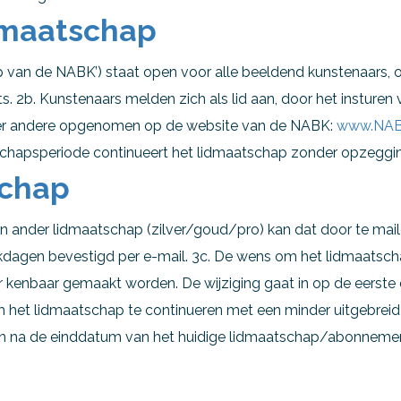
dmaatschap
p van de NABK’) staat open voor alle beeldend kunstenaars, 
s. 2b. Kunstenaars melden zich als lid aan, door het insturen
nder andere opgenomen op de website van de NABK:
www.NAB
tschapsperiode continueert het lidmaatschap zonder opzegging
schap
 een ander lidmaatschap (zilver/goud/pro) kan dat door te mai
kdagen bevestigd per e-mail. 3c. De wens om het lidmaatsch
r kenbaar gemaakt worden. De wijziging gaat in op de eers
het lidmaatschap te continueren met een minder uitgebreid
n na de einddatum van het huidige lidmaatschap/abonnement.